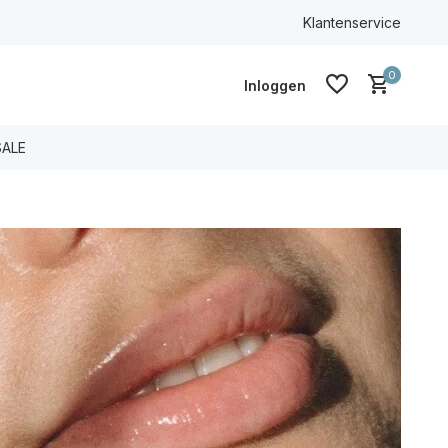
100% ECO & CG
Klantenservice
0
Inloggen
SALE
Account aanmaken
Account aanmaken