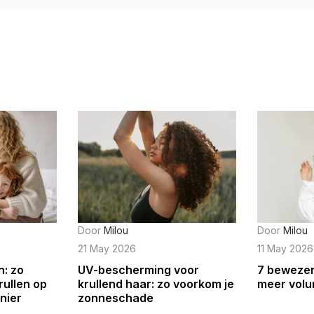
Door
Milou
Door
Milou
21 May 2026
11 May 2026
n: zo
UV-bescherming voor
7 bewezen
rullen op
krullend haar: zo voorkom je
meer volum
nier
zonneschade