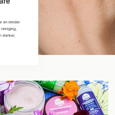
are
ar en minder
reiniging,
n sterker,