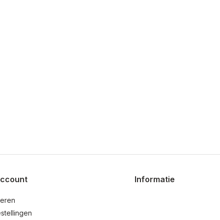
account
Informatie
reren
stellingen