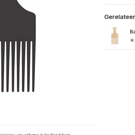
Gerelatee
B