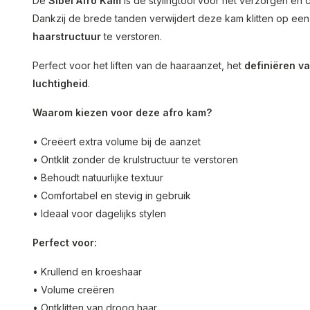
De
Sibel Afro Kam
is dé stylingtool voor het verzorgen en
Dankzij de brede tanden verwijdert deze kam klitten op ee
haarstructuur
te verstoren.
Perfect voor het liften van de haaraanzet, het
definiëren va
luchtigheid
.
Waarom kiezen voor deze afro kam?
• Creëert extra volume bij de aanzet
• Ontklit zonder de krulstructuur te verstoren
• Behoudt natuurlijke textuur
• Comfortabel en stevig in gebruik
• Ideaal voor dagelijks stylen
Perfect voor:
• Krullend en kroeshaar
• Volume creëren
• Ontklitten van droog haar