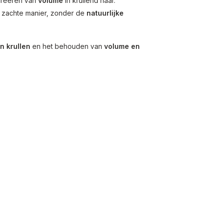
 creëren van
volume
in krullend haar.
n zachte manier, zonder de
natuurlijke
n krullen
en het behouden van
volume en