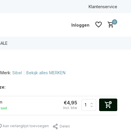
100% ECO & CG
Klantenservice
0
Inloggen
SALE
Merk:
Sibel
Bekijk alles MERKEN
Account aanmaken
Account aanmaken
ze:
am
€4,95
Incl. btw
raad
Aan verlanglijst toevoegen
Delen