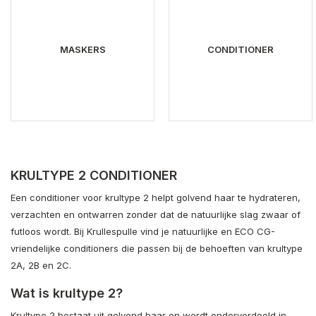
MASKERS
CONDITIONER
KRULTYPE 2 CONDITIONER
Een conditioner voor krultype 2 helpt golvend haar te hydrateren,
verzachten en ontwarren zonder dat de natuurlijke slag zwaar of
futloos wordt. Bij Krullespulle vind je natuurlijke en ECO CG-
vriendelijke conditioners die passen bij de behoeften van krultype
2A, 2B en 2C.
Wat is krultype 2?
Krultype 2 bestaat uit golvend haar en wordt onderverdeeld in