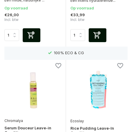
Een milde, natuurlijke ...
Een intens hydraterende...
Op voorraad
Op voorraad
€26,00
€33,99
Incl. btw
Incl. btw
EN)
100% ECO & CG
Chromalya
Ecoslay
Serum Douceur Leave-in
Rice Pudding Leave-In