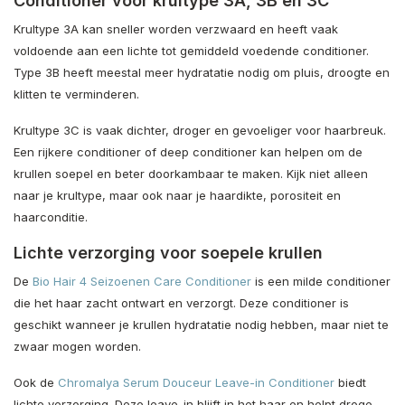
Conditioner voor krultype 3A, 3B en 3C
Krultype 3A kan sneller worden verzwaard en heeft vaak
voldoende aan een lichte tot gemiddeld voedende conditioner.
Type 3B heeft meestal meer hydratatie nodig om pluis, droogte en
klitten te verminderen.
Krultype 3C is vaak dichter, droger en gevoeliger voor haarbreuk.
Een rijkere conditioner of deep conditioner kan helpen om de
krullen soepel en beter doorkambaar te maken. Kijk niet alleen
naar je krultype, maar ook naar je haardikte, porositeit en
haarconditie.
Lichte verzorging voor soepele krullen
De
Bio Hair 4 Seizoenen Care Conditioner
is een milde conditioner
die het haar zacht ontwart en verzorgt. Deze conditioner is
geschikt wanneer je krullen hydratatie nodig hebben, maar niet te
zwaar mogen worden.
Ook de
Chromalya Serum Douceur Leave-in Conditioner
biedt
lichte verzorging. Deze leave-in blijft in het haar en helpt droge