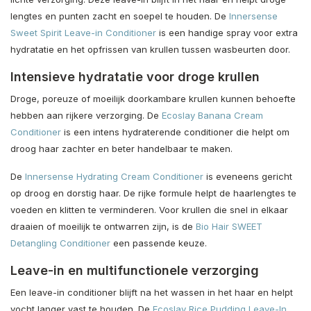
lengtes en punten zacht en soepel te houden. De
Innersense
Sweet Spirit Leave-in Conditioner
is een handige spray voor extra
hydratatie en het opfrissen van krullen tussen wasbeurten door.
Intensieve hydratatie voor droge krullen
Droge, poreuze of moeilijk doorkambare krullen kunnen behoefte
hebben aan rijkere verzorging. De
Ecoslay Banana Cream
Conditioner
is een intens hydraterende conditioner die helpt om
droog haar zachter en beter handelbaar te maken.
De
Innersense Hydrating Cream Conditioner
is eveneens gericht
op droog en dorstig haar. De rijke formule helpt de haarlengtes te
voeden en klitten te verminderen. Voor krullen die snel in elkaar
draaien of moeilijk te ontwarren zijn, is de
Bio Hair SWEET
Detangling Conditioner
een passende keuze.
Leave-in en multifunctionele verzorging
Een leave-in conditioner blijft na het wassen in het haar en helpt
vocht langer vast te houden. De
Ecoslay Rice Pudding Leave-In