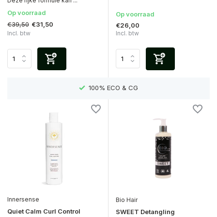
Deze rijke formule kan ...
Op voorraad
Op voorraad
€39,50
€31,50
€26,00
Incl. btw
Incl. btw
EN)
100% ECO & CG
Innersense
Bio Hair
Quiet Calm Curl Control
SWEET Detangling