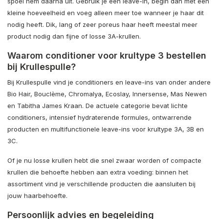
spoel hem daarna uit. Gebruik je een leave-in, begin dan met een
kleine hoeveelheid en voeg alleen meer toe wanneer je haar dit
nodig heeft. Dik, lang of zeer poreus haar heeft meestal meer
product nodig dan fijne of losse 3A-krullen.
Waarom conditioner voor krultype 3 bestellen
bij Krullespulle?
Bij Krullespulle vind je conditioners en leave-ins van onder andere
Bio Hair, Bouclème, Chromalya, Ecoslay, Innersense, Mas Newen
en Tabitha James Kraan. De actuele categorie bevat lichte
conditioners, intensief hydraterende formules, ontwarrende
producten en multifunctionele leave-ins voor krultype 3A, 3B en
3C.
Of je nu losse krullen hebt die snel zwaar worden of compacte
krullen die behoefte hebben aan extra voeding: binnen het
assortiment vind je verschillende producten die aansluiten bij
jouw haarbehoefte.
Persoonlijk advies en begeleiding