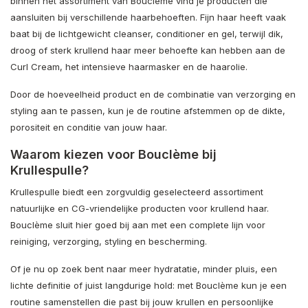
binnen het assortiment van Bouclème vind je producten die
aansluiten bij verschillende haarbehoeften. Fijn haar heeft vaak
baat bij de lichtgewicht cleanser, conditioner en gel, terwijl dik,
droog of sterk krullend haar meer behoefte kan hebben aan de
Curl Cream, het intensieve haarmasker en de haarolie.
Door de hoeveelheid product en de combinatie van verzorging en
styling aan te passen, kun je de routine afstemmen op de dikte,
porositeit en conditie van jouw haar.
Waarom kiezen voor Bouclème bij
Krullespulle?
Krullespulle biedt een zorgvuldig geselecteerd assortiment
natuurlijke en CG-vriendelijke producten voor krullend haar.
Bouclème sluit hier goed bij aan met een complete lijn voor
reiniging, verzorging, styling en bescherming.
Of je nu op zoek bent naar meer hydratatie, minder pluis, een
lichte definitie of juist langdurige hold: met Bouclème kun je een
routine samenstellen die past bij jouw krullen en persoonlijke