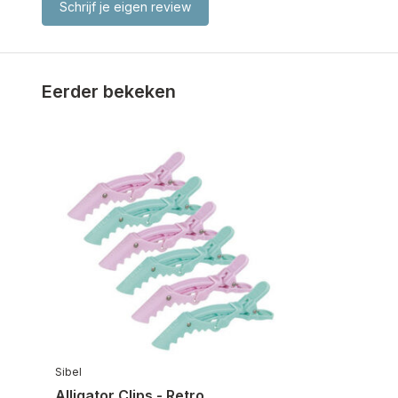
Schrijf je eigen review
Eerder bekeken
Sibel
Alligator Clips - Retro