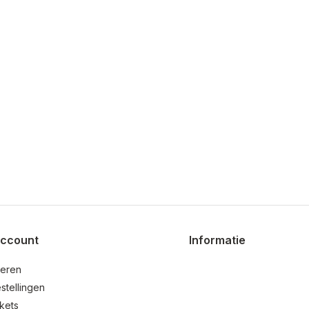
account
Informatie
reren
stellingen
ckets