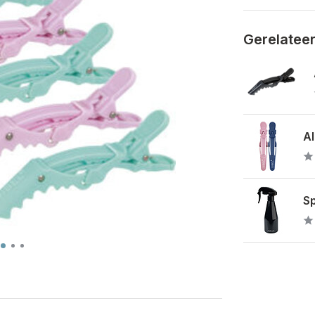
Gerelatee
Al
Sp