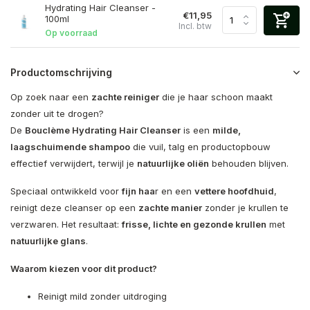
Hydrating Hair Cleanser -
€11,95
100ml
Incl. btw
Op voorraad
Productomschrijving
Op zoek naar een
zachte reiniger
die je haar schoon maakt
zonder uit te drogen?
De
Bouclème Hydrating Hair Cleanser
is een
milde,
laagschuimende shampoo
die vuil, talg en productopbouw
effectief verwijdert, terwijl je
natuurlijke oliën
behouden blijven.
Speciaal ontwikkeld voor
fijn haa
r en een
vettere hoofdhuid
,
reinigt deze cleanser op een
zachte manier
zonder je krullen te
verzwaren. Het resultaat:
frisse, lichte en gezonde krullen
met
natuurlijke glans
.
Waarom kiezen voor dit product?
Reinigt mild zonder uitdroging