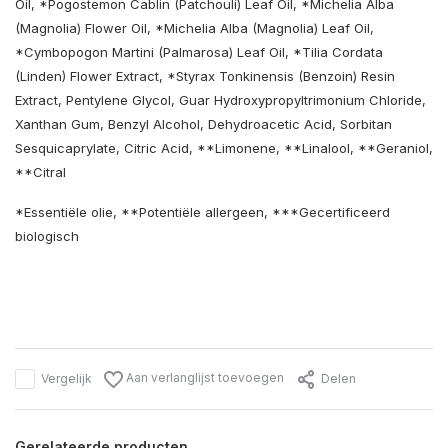
Oil, *Pogostemon Cablin (Patchouli) Leaf Oil, *Michelia Alba
(Magnolia) Flower Oil, *Michelia Alba (Magnolia) Leaf Oil,
*Cymbopogon Martini (Palmarosa) Leaf Oil, *Tilia Cordata
(Linden) Flower Extract, *Styrax Tonkinensis (Benzoin) Resin
Extract, Pentylene Glycol, Guar Hydroxypropyltrimonium Chloride,
Xanthan Gum, Benzyl Alcohol, Dehydroacetic Acid, Sorbitan
Sesquicaprylate, Citric Acid, **Limonene, **Linalool, **Geraniol,
**Citral
*Essentiële olie, **Potentiële allergeen, ***Gecertificeerd
biologisch
Aan verlanglijst toevoegen
Vergelijk
Delen
Gerelateerde producten