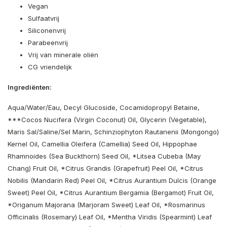
Vegan
Sulfaatvrij
Siliconenvrij
Parabeenvrij
Vrij van minerale oliën
CG vriendelijk
Ingrediënten:
Aqua/Water/Eau, Decyl Glucoside, Cocamidopropyl Betaine,
***Cocos Nucifera (Virgin Coconut) Oil, Glycerin (Vegetable),
Maris Sal/Saline/Sel Marin, Schinziophyton Rautanenii (Mongongo)
Kernel Oil, Camellia Oleifera (Camellia) Seed Oil, Hippophae
Rhamnoides (Sea Buckthorn) Seed Oil, *Litsea Cubeba (May
Chang) Fruit Oil, *Citrus Grandis (Grapefruit) Peel Oil, *Citrus
Nobilis (Mandarin Red) Peel Oil, *Citrus Aurantium Dulcis (Orange
Sweet) Peel Oil, *Citrus Aurantium Bergamia (Bergamot) Fruit Oil,
*Origanum Majorana (Marjoram Sweet) Leaf Oil, *Rosmarinus
Officinalis (Rosemary) Leaf Oil, *Mentha Viridis (Spearmint) Leaf