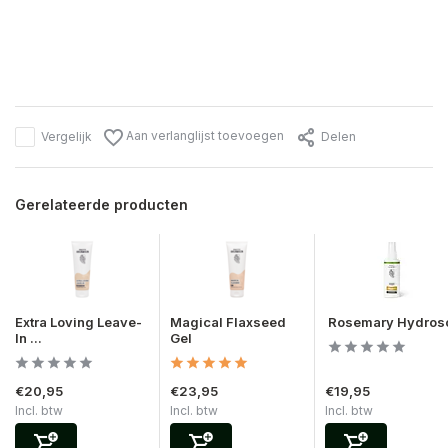
Aan verlanglijst toevoegen
Vergelijk
Delen
Gerelateerde producten
Extra Loving Leave-
Magical Flaxseed
Rosemary Hydros
In ...
Gel
€20,95
€23,95
€19,95
Incl. btw
Incl. btw
Incl. btw