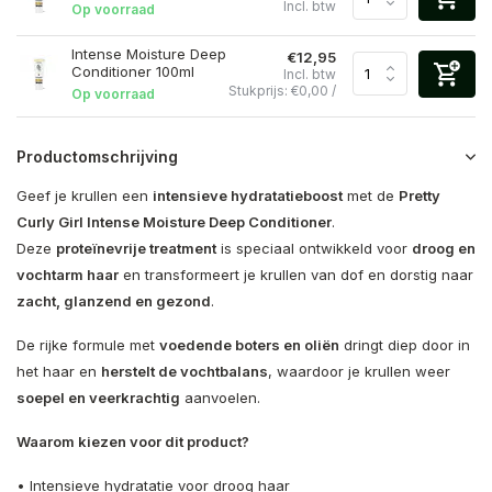
Incl. btw
Op voorraad
Intense Moisture Deep
€12,95
Conditioner 100ml
Incl. btw
Stukprijs:
€0,00
/
Op voorraad
Productomschrijving
Geef je krullen een
intensieve hydratatieboost
met de
Pretty
Curly Girl Intense Moisture Deep Conditioner
.
Deze
proteïnevrije treatment
is speciaal ontwikkeld voor
droog en
vochtarm haar
en transformeert je krullen van dof en dorstig naar
zacht, glanzend en gezond
.
De rijke formule met
voedende boters en oliën
dringt diep door in
het haar en
herstelt de vochtbalans
, waardoor je krullen weer
soepel en veerkrachtig
aanvoelen.
Waarom kiezen voor dit product?
• Intensieve hydratatie voor droog haar