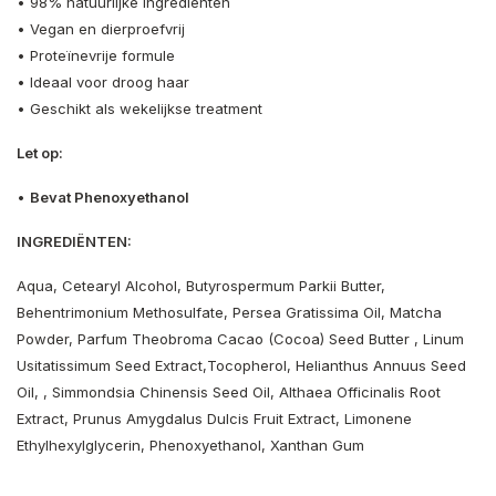
• 98% natuurlijke ingrediënten
• Vegan en dierproefvrij
• Proteïnevrije formule
• Ideaal voor droog haar
• Geschikt als wekelijkse treatment
Let op:
•
Bevat Phenoxyethanol
INGREDIËNTEN:
Aqua, Cetearyl Alcohol, Butyrospermum Parkii Butter,
Behentrimonium Methosulfate, Persea Gratissima Oil, Matcha
Powder, Parfum Theobroma Cacao (Cocoa) Seed Butter , Linum
Usitatissimum Seed Extract,Tocopherol, Helianthus Annuus Seed
Oil, , Simmondsia Chinensis Seed Oil, Althaea Officinalis Root
Extract, Prunus Amygdalus Dulcis Fruit Extract, Limonene
Ethylhexylglycerin, Phenoxyethanol, Xanthan Gum