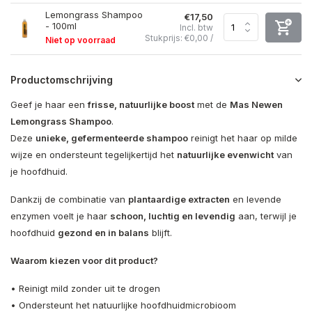
Lemongrass Shampoo
€17,50
- 100ml
Incl. btw
Stukprijs:
€0,00
/
Niet op voorraad
Productomschrijving
Geef je haar een
frisse, natuurlijke boost
met de
Mas Newen
Lemongrass Shampoo
.
Deze
unieke, gefermenteerde shampoo
reinigt het haar op milde
wijze en ondersteunt tegelijkertijd het
natuurlijke evenwicht
van
je hoofdhuid.
Dankzij de combinatie van
plantaardige extracten
en levende
enzymen voelt je haar
schoon, luchtig en levendig
aan, terwijl je
hoofdhuid
gezond en in balans
blijft.
Waarom kiezen voor dit product?
• Reinigt mild zonder uit te drogen
• Ondersteunt het natuurlijke hoofdhuidmicrobioom