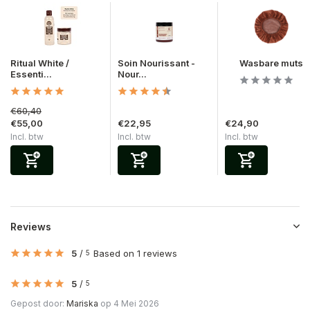
Ritual White /
Soin Nourissant -
Wasbare muts
Essenti...
Nour...
€60,40
€55,00
€22,95
€24,90
Incl. btw
Incl. btw
Incl. btw
Reviews
5
/
Based on 1 reviews
5
5
/
5
Gepost door:
Mariska
op 4 Mei 2026