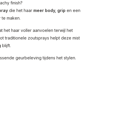
achy finish?
pray
die het haar
meer body, grip
en een
r te maken.
t het haar voller aanvoelen terwijl het
g tot traditionele zoutsprays helpt deze mist
g
blijft.
issende geurbeleving tijdens het stylen.