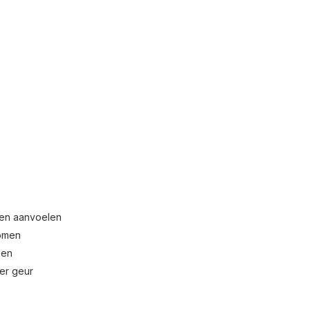
aten aanvoelen
komen
den
er geur