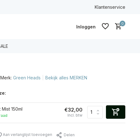
100% ECO & CG
Klantenservice
0
Inloggen
SALE
Merk:
Green Heads
Bekijk alles MERKEN
Account aanmaken
Account aanmaken
ze:
 Mist 150ml
€32,00
Incl. btw
raad
Aan verlanglijst toevoegen
Delen