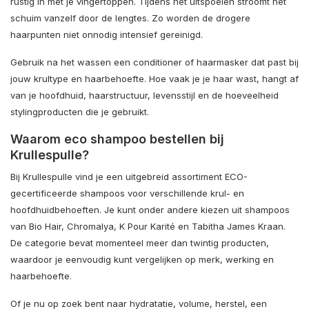
rustig in met je vingertoppen. Tijdens het uitspoelen stroomt het
schuim vanzelf door de lengtes. Zo worden de drogere
haarpunten niet onnodig intensief gereinigd.
Gebruik na het wassen een conditioner of haarmasker dat past bij
jouw krultype en haarbehoefte. Hoe vaak je je haar wast, hangt af
van je hoofdhuid, haarstructuur, levensstijl en de hoeveelheid
stylingproducten die je gebruikt.
Waarom eco shampoo bestellen bij
Krullespulle?
Bij Krullespulle vind je een uitgebreid assortiment ECO-
gecertificeerde shampoos voor verschillende krul- en
hoofdhuidbehoeften. Je kunt onder andere kiezen uit shampoos
van Bio Hair, Chromalya, K Pour Karité en Tabitha James Kraan.
De categorie bevat momenteel meer dan twintig producten,
waardoor je eenvoudig kunt vergelijken op merk, werking en
haarbehoefte.
Of je nu op zoek bent naar hydratatie, volume, herstel, een