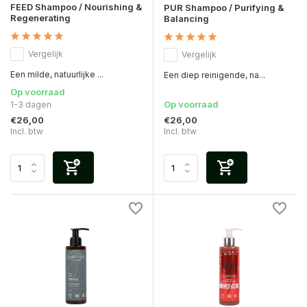
FEED Shampoo / Nourishing &
PUR Shampoo / Purifying &
Regenerating
Balancing
Vergelijk
Vergelijk
Een milde, natuurlijke ...
Een diep reinigende, na...
Op voorraad
Op voorraad
1-3 dagen
€26,00
€26,00
Incl. btw
Incl. btw