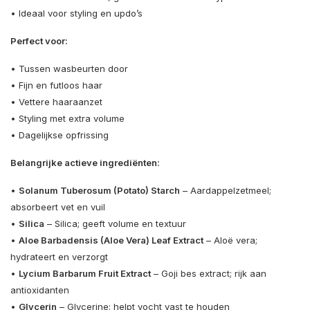
• Ideaal voor styling en updo’s
Perfect voor:
• Tussen wasbeurten door
• Fijn en futloos haar
• Vettere haaraanzet
• Styling met extra volume
• Dagelijkse opfrissing
Belangrijke actieve ingrediënten:
•
Solanum Tuberosum (Potato) Starch
– Aardappelzetmeel;
absorbeert vet en vuil
•
Silica
– Silica; geeft volume en textuur
•
Aloe Barbadensis (Aloe Vera) Leaf Extract
– Aloë vera;
hydrateert en verzorgt
•
Lycium Barbarum Fruit Extract
– Goji bes extract; rijk aan
antioxidanten
•
Glycerin
– Glycerine; helpt vocht vast te houden