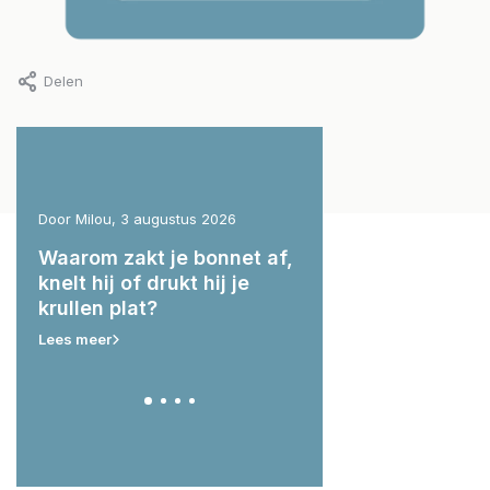
Delen
Door Milou, 3 augustus 2026
Door Milou, 29 juli 2026
g:
Waarom zakt je bonnet af,
Wat hebben je krul
ert
knelt hij of drukt hij je
nodig voor & na he
krullen plat?
zwemmen?
Lees meer
Lees meer