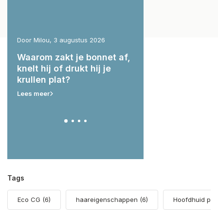
Door Milou, 3 augustus 2026
Door Milou, 29 juli 2026
g:
Waarom zakt je bonnet af,
Wat hebben je krul
ert
knelt hij of drukt hij je
nodig voor & na he
krullen plat?
zwemmen?
Lees meer
Lees meer
Tags
Eco CG
(6)
haareigenschappen
(6)
Hoofdhuid pr