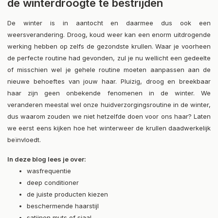
de winterdroogte te bestrijden
De winter is in aantocht en daarmee dus ook een
weersverandering. Droog, koud weer kan een enorm uitdrogende
werking hebben op zelfs de gezondste krullen. Waar je voorheen
de perfecte routine had gevonden, zul je nu wellicht een gedeelte
of misschien wel je gehele routine moeten aanpassen aan de
nieuwe behoeftes van jouw haar. Pluizig, droog en breekbaar
haar zijn geen onbekende fenomenen in de winter. We
veranderen meestal wel onze huidverzorgingsroutine in de winter,
dus waarom zouden we niet hetzelfde doen voor ons haar? Laten
we eerst eens kijken hoe het winterweer de krullen daadwerkelijk
beïnvloedt.
In deze blog lees je over:
wasfrequentie
deep conditioner
de juiste producten kiezen
beschermende haarstijl
satijnen muts of sjaal