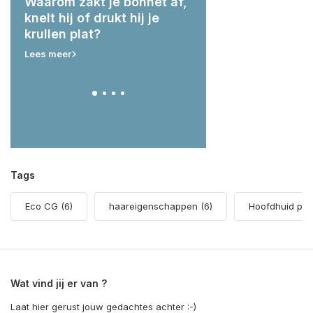
g:
Waarom zakt je bonnet af,
Wat hebben je krul
ert
knelt hij of drukt hij je
nodig voor & na he
krullen plat?
zwemmen?
Lees meer
Lees meer
Tags
Eco CG
(6)
haareigenschappen
(6)
Hoofdhuid pr
Wat vind jij er van ?
Laat hier gerust jouw gedachtes achter :-)