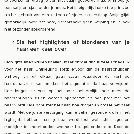
te voorkomen draag je een met satijn gevoerde muts of knoop je
een satijnen sjaal onder je muts. Het is eigenlijk hetzelfde principe
als het gebruik van een satijnen of zijden kussensloop. Satijn glijdt
gemakkelijk over het haar, veroorzaakt geen wrijving en is ook
niet bijzonder absorberend.
Sla het highlighten of blonderen van je
haar een keer over
Highlights laten krullen knallen, maar ontkleuring is zeer schadelijk
voor het haar. Ontkleuring zorgt ervoor dat de haarschubben
omhoog en uit elkaar gaan staan waardoor de verf de
haarschacht in kan en daar het pigment in de haar verwijdert.
Hoe langer de verf op het haar achterblijft, hoe meer de
haarschubben zullen worden opengezet en hoe poreuzer het
haar wordt. Hoe poreuzer het haar, hoe droger en brozer het haar
wordt. Met de juiste verzorging kun je zeker gezonde krullen met
highlights hebben, maar je haar wordt toch wel echt droger en
moeilijker te onderhouden wanneer het geblondeerd is. Door de
highlights een keer over te slaan, geef je jouw haar een pauze.