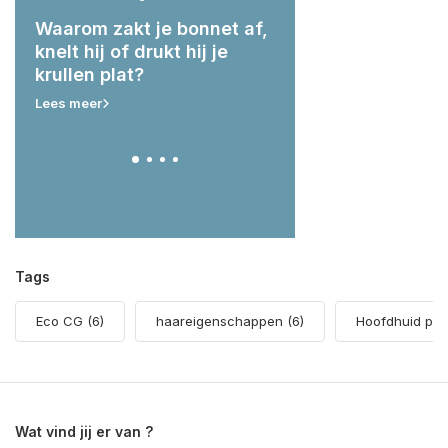
g:
Waarom zakt je bonnet af,
Wat hebben je krul
ert
knelt hij of drukt hij je
nodig voor & na he
krullen plat?
zwemmen?
Lees meer
Lees meer
Tags
Eco CG
(6)
haareigenschappen
(6)
Hoofdhuid pr
Wat vind jij er van ?