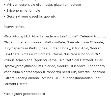
• Vrij van essentiële oliën, soja, gluten en lactose
• Siliconenvrije formule
• Geschikt voor dagelijks gebruik
Ingrediënten:
Water/Aqua/EAU, Aloe Barbadensis Leaf Juice*, Cetearyl Alcohol,
Glycerin, Behentrimonium Methosulfate, Stearalkonium Chloride,
Butyrospermum Parkii (Shea) Butter, Honey, Citric Acid, Sodium
Levulinate, Potassium Sorbate, Cocos Nucifera (Coconut) Oil*,
Prunus Armeniaca (Apricot) Kernel Oil*, Colloidal Oatmeal, Guar
Hydroxypropyltrimonium Chloride, Sodium Gluconate, Tocopherol,
Vaccinium Macrocarpon (Cranberry) Seed Oil*, Swertia Japonica
Extract, Stearyl Alcohol, Amine HCL, Leuconostoc/Radish Root
Ferment Filtrate
*Biologisch gecertificeerd