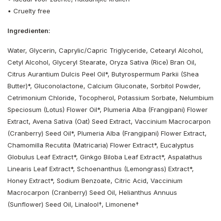
• Cruelty free
Ingredienten:
Water, Glycerin, Caprylic/Capric Triglyceride, Cetearyl Alcohol,
Cetyl Alcohol, Glyceryl Stearate, Oryza Sativa (Rice) Bran Oil,
Citrus Aurantium Dulcis Peel Oil*, Butyrospermum Parkii (Shea
Butter)*, Gluconolactone, Calcium Gluconate, Sorbitol Powder,
Cetrimonium Chloride, Tocopherol, Potassium Sorbate, Nelumbium
Speciosum (Lotus) Flower Oil*, Plumeria Alba (Frangipani) Flower
Extract, Avena Sativa (Oat) Seed Extract, Vaccinium Macrocarpon
(Cranberry) Seed Oil*, Plumeria Alba (Frangipani) Flower Extract,
Chamomilla Recutita (Matricaria) Flower Extract*, Eucalyptus
Globulus Leaf Extract*, Ginkgo Biloba Leaf Extract*, Aspalathus
Linearis Leaf Extract*, Schoenanthus (Lemongrass) Extract*,
Honey Extract*, Sodium Benzoate, Citric Acid, Vaccinium
Macrocarpon (Cranberry) Seed Oil, Helianthus Annuus
(Sunflower) Seed Oil, Linalool†, Limonene†