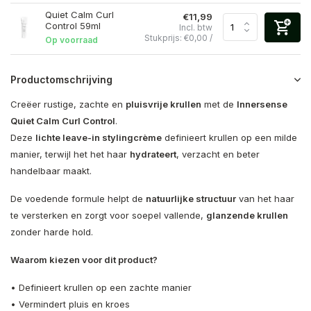
Quiet Calm Curl
€11,99
Control 59ml
Incl. btw
Stukprijs:
€0,00
/
Op voorraad
Productomschrijving
Creëer rustige, zachte en
pluisvrije krullen
met de
Innersense
Quiet Calm Curl Control
.
Deze
lichte leave-in stylingcrème
definieert krullen op een milde
manier, terwijl het het haar
hydrateert
, verzacht en beter
handelbaar maakt.
De voedende formule helpt de
natuurlijke structuur
van het haar
te versterken en zorgt voor soepel vallende,
glanzende krullen
zonder harde hold.
Waarom kiezen voor dit product?
• Definieert krullen op een zachte manier
• Vermindert pluis en kroes