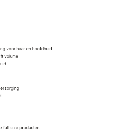
ging voor haar en hoofdhuid
eft volume
huid
verzorging
d
e full-size producten.