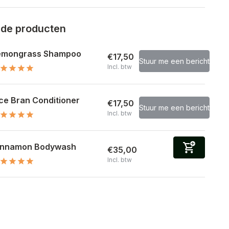
rde producten
emongrass Shampoo
€17,50
Stuur me een bericht
Incl. btw
ce Bran Conditioner
€17,50
Stuur me een bericht
Incl. btw
innamon Bodywash
€35,00
Incl. btw