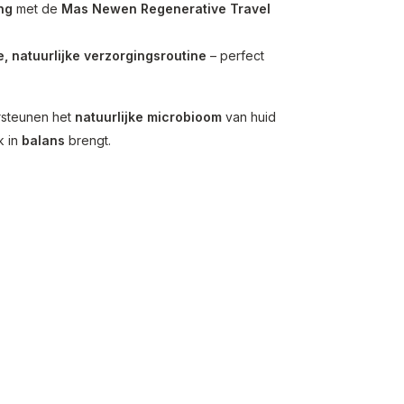
ng
met de
Mas Newen Regenerative Travel
, natuurlijke verzorgingsroutine
– perfect
steunen het
natuurlijke microbioom
van huid
k in
balans
brengt.