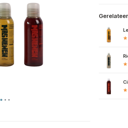
Gerelatee
L
Ri
C