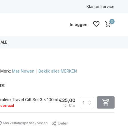
100% ECO & CG
Klantenservice
0
Inloggen
SALE
Merk:
Mas Newen
Bekijk alles MERKEN
Account aanmaken
Account aanmaken
ze:
ative Travel Gift Set 3 x 100ml
€35,00
Incl. btw
voorraad
Aan verlanglijst toevoegen
Delen