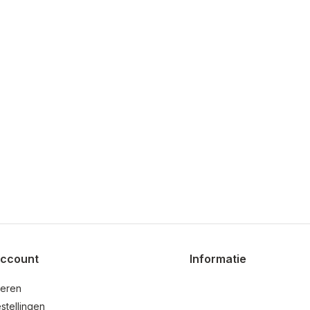
account
Informatie
reren
stellingen