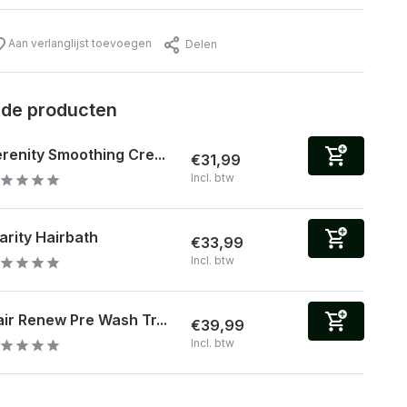
Aan verlanglijst toevoegen
Delen
rde producten
renity Smoothing Cre...
€31,99
Incl. btw
arity Hairbath
€33,99
Incl. btw
ir Renew Pre Wash Tr...
€39,99
Incl. btw