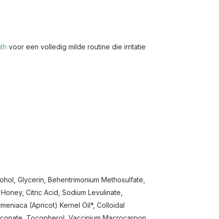
ath
voor een volledig milde routine die irritatie
ohol, Glycerin, Behentrimonium Methosulfate,
Honey, Citric Acid, Sodium Levulinate,
eniaca (Apricot) Kernel Oil*, Colloidal
uconate, Tocopherol, Vaccinium Macrocarpon