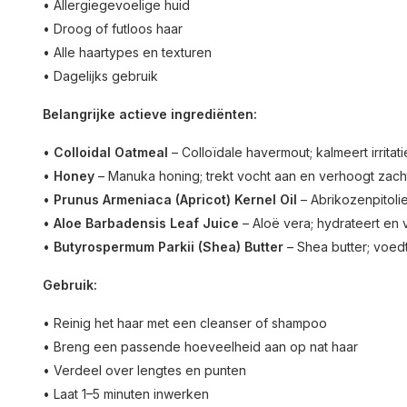
• Allergiegevoelige huid
• Droog of futloos haar
• Alle haartypes en texturen
• Dagelijks gebruik
Belangrijke actieve ingrediënten:
•
Colloidal Oatmeal
– Colloïdale havermout; kalmeert irritati
•
Honey
– Manuka honing; trekt vocht aan en verhoogt zach
•
Prunus Armeniaca (Apricot) Kernel Oil
– Abrikozenpitoli
•
Aloe Barbadensis Leaf Juice
– Aloë vera; hydrateert en
•
Butyrospermum Parkii (Shea) Butter
– Shea butter; voed
Gebruik:
• Reinig het haar met een cleanser of shampoo
• Breng een passende hoeveelheid aan op nat haar
• Verdeel over lengtes en punten
• Laat 1–5 minuten inwerken