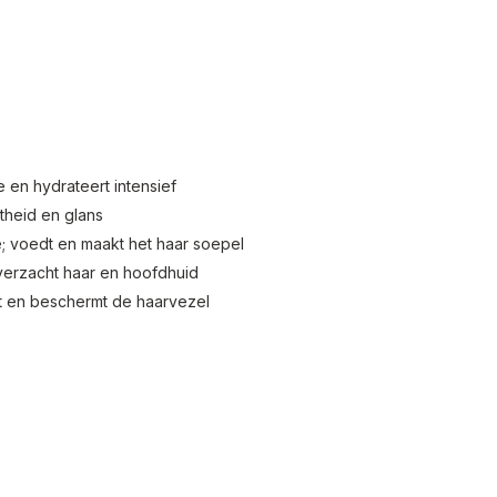
e en hydrateert intensief
theid en glans
e; voedt en maakt het haar soepel
 verzacht haar en hoofdhuid
t en beschermt de haarvezel