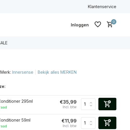
100% ECO & CG
Klantenservice
0
Inloggen
SALE
Merk:
Innersense
Bekijk alles MERKEN
Account aanmaken
Account aanmaken
ze:
 Conditioner 295ml
€35,99
Incl. btw
raad
Conditioner 59ml
€11,99
Incl. btw
raad