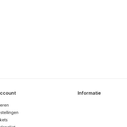
account
Informatie
reren
stellingen
ckets