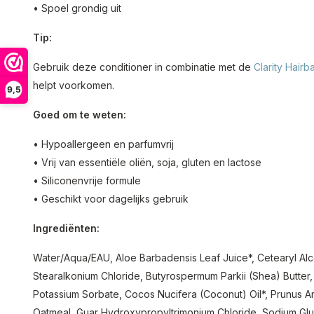
• Spoel grondig uit
Tip:
Gebruik deze conditioner in combinatie met de
Clarity Hairb
helpt voorkomen.
9,5
Goed om te weten:
• Hypoallergeen en parfumvrij
• Vrij van essentiële oliën, soja, gluten en lactose
• Siliconenvrije formule
• Geschikt voor dagelijks gebruik
Ingrediënten:
Water/Aqua/EAU, Aloe Barbadensis Leaf Juice*, Cetearyl Alc
Stearalkonium Chloride, Butyrospermum Parkii (Shea) Butter, 
Potassium Sorbate, Cocos Nucifera (Coconut) Oil*, Prunus Arm
Oatmeal, Guar Hydroxypropyltrimonium Chloride, Sodium Gl