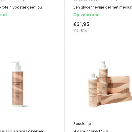
rotein Booster geef jou...
Een glycerinevrije gel met medium 
aad
Op voorraad
€31,95
Incl. btw
Bouclème
de Lichaamscrème
Body Care Duo