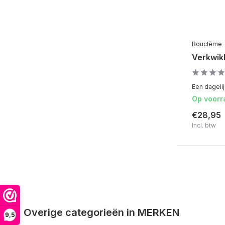
Bouclème
Verkwik
Een dagelij
Op voorr
€28,95
Incl. btw
Overige categorieën in MERKEN
9,5