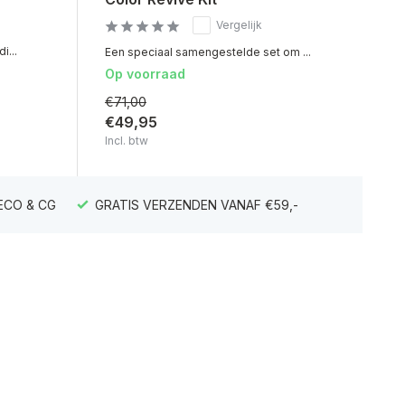
Vergelijk
i...
Een speciaal samengestelde set om ...
Op voorraad
€71,00
€49,95
Incl. btw
ECO & CG
GRATIS VERZENDEN VANAF €59,-