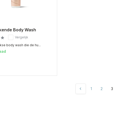
kende Body Wash
Vergelijk
kse body wash die de hu...
aad
1
2
3