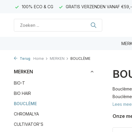
AGEN)
100% ECO & CG
GRATIS VERZENDEN VANAF €59,-
MER
Terug
Home
MERKEN
BOUCLÈME
BO
MERKEN
BIO-T
Bouclème i
BIO HAIR
Bouclème,
BOUCLÈME
Lees mee
CHROMALYA
Onze m
CULTIVATOR'S