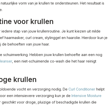
atuurlijke vorm van je krullen te ondersteunen. Het resultaat is
e.
ine voor krullen
iedere stap van jouw krullenroutine. Je kunt kiezen uit milde
f haarmasker, curl cream, stylinggel en haarolie. Hierdoor kun je
ij de behoeften van jouw haar.
chte schuimwerking. Hebben jouw krullen behoefte aan een nog
Cleanser
, een niet-schuimende co-wash die het haar reinigt
oge krullen
 voldoende vocht en verzorging nodig. De
Curl Conditioner
helpt
Voor een intensievere verzorging kun je de
Intensive Moisture
 geschikt voor droge, pluizige of beschadigde krullen die