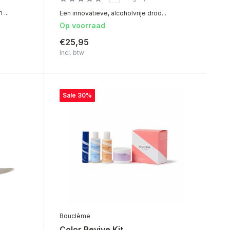
...
Een innovatieve, alcoholvrije droo...
Op voorraad
€25,95
Incl. btw
Sale 30%
Bouclème
Color Revive Kit