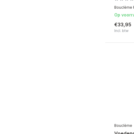
Bouclème P
Op voorr
€33,95
Incl. btw
Bouclème
Voeden