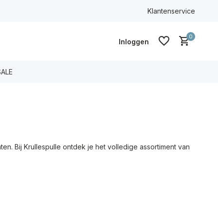
100% ECO & CG
Klantenservice
0
Inloggen
SALE
Account aanmaken
Account aanmaken
en. Bij Krullespulle ontdek je het volledige assortiment van