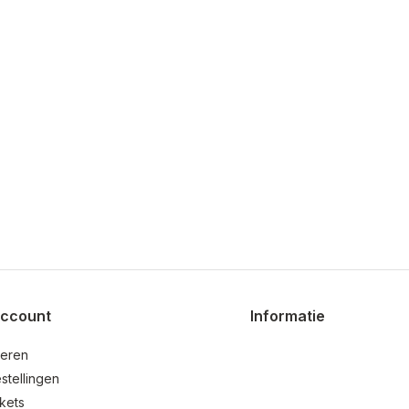
account
Informatie
reren
stellingen
ckets