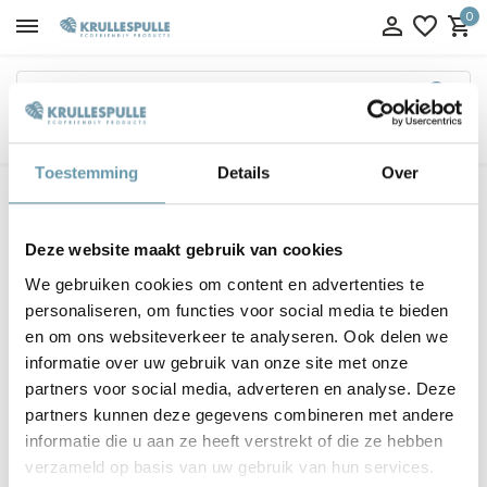
0
GEN)
100% ECO & CG
Toestemming
Details
Over
Terug
Home
KRULLENSETS MIX MET EN ZONDER
Deze website maakt gebruik van cookies
PROTEÏNE
We gebruiken cookies om content en advertenties te
personaliseren, om functies voor social media te bieden
Filter
Sorteren op:
en om ons websiteverkeer te analyseren. Ook delen we
informatie over uw gebruik van onze site met onze
partners voor social media, adverteren en analyse. Deze
Toon:
0 producten
partners kunnen deze gegevens combineren met andere
informatie die u aan ze heeft verstrekt of die ze hebben
Geen producten gevonden!...
verzameld op basis van uw gebruik van hun services.