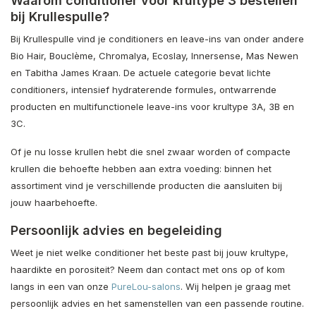
Waarom conditioner voor krultype 3 bestellen
bij Krullespulle?
Bij Krullespulle vind je conditioners en leave-ins van onder andere
Bio Hair, Bouclème, Chromalya, Ecoslay, Innersense, Mas Newen
en Tabitha James Kraan. De actuele categorie bevat lichte
conditioners, intensief hydraterende formules, ontwarrende
producten en multifunctionele leave-ins voor krultype 3A, 3B en
3C.
Of je nu losse krullen hebt die snel zwaar worden of compacte
krullen die behoefte hebben aan extra voeding: binnen het
assortiment vind je verschillende producten die aansluiten bij
jouw haarbehoefte.
Persoonlijk advies en begeleiding
Weet je niet welke conditioner het beste past bij jouw krultype,
haardikte en porositeit? Neem dan contact met ons op of kom
langs in een van onze
PureLou-salons
. Wij helpen je graag met
persoonlijk advies en het samenstellen van een passende routine.