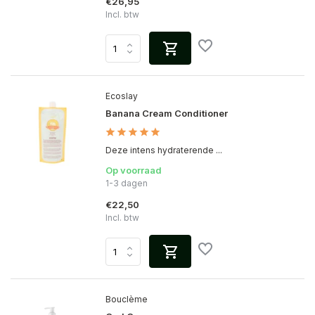
€26,95
Incl. btw
Ecoslay
Banana Cream Conditioner
Deze intens hydraterende ...
Op voorraad
1-3 dagen
€22,50
Incl. btw
Bouclème