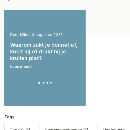
Door Milou, 3 augustus 2026
Door Milou, 29 juli 2026
g:
Waarom zakt je bonnet af,
Wat hebben je krul
ert
knelt hij of drukt hij je
nodig voor & na he
krullen plat?
zwemmen?
Lees meer
Lees meer
Tags
Eco CG
(6)
haareigenschappen
(6)
Hoofdhuid pr