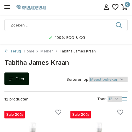
0
100% ECO & CG
Terug
Home
Merken
Tabitha James Kraan
Tabitha James Kraan
Filter
Sorteren op:
Toon:
12 producten
Sale 20%
Sale 20%