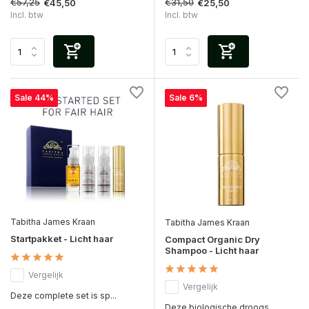
€57,25
€31,50
€45,50
€25,50
Incl. btw
Incl. btw
Sale 44%
Sale 6%
Tabitha James Kraan
Tabitha James Kraan
Startpakket - Licht haar
Compact Organic Dry
Shampoo - Licht haar
Vergelijk
Vergelijk
Deze complete set is sp...
Deze biologische droogs...