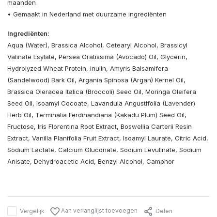
maanden
• Gemaakt in Nederland met duurzame ingrediënten
Ingrediënten:
Aqua (Water), Brassica Alcohol, Cetearyl Alcohol, Brassicyl
Valinate Esylate, Persea Gratissima (Avocado) Oil, Glycerin,
Hydrolyzed Wheat Protein, Inulin, Amyris Balsamifera
(Sandelwood) Bark Oil, Argania Spinosa (Argan) Kernel Oil,
Brassica Oleracea Italica (Broccoli) Seed Oil, Moringa Oleifera
Seed Oil, Isoamyl Cocoate, Lavandula Angustifolia (Lavender)
Herb Oil, Terminalia Ferdinandiana (Kakadu Plum) Seed Oil,
Fructose, Iris Florentina Root Extract, Boswellia Carterii Resin
Extract, Vanilla Planifolia Fruit Extract, Isoamyl Laurate, Citric Acid,
Sodium Lactate, Calcium Gluconate, Sodium Levulinate, Sodium
Anisate, Dehydroacetic Acid, Benzyl Alcohol, Camphor
Aan verlanglijst toevoegen
Vergelijk
Delen